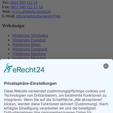
Tel.:
0611 949 112 14
Fax:
0611 949 112 13 14
Web:
www.artmedia-jaeger.de
E-Mail:
info(at)artmedia-jaeger(0)de
Webdesign
Webdesign Wiesbaden
Webdesign Frankfurt
Webdesign Mainz
Webdesign Darmstadt
Webdesign Hamburg
Webdesign München
Webdesign Stuttgart
Webdesign Mannheim
Webdesign Augsburg
Webdesign Hanau
Webdesign Münster
Webdesign Offenburg
Webdesign Karlsruhe
Webdesign Detmold
SEO Agentur