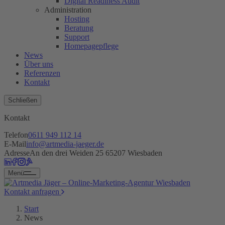
Digital Readiness Audit
Administration
Hosting
Beratung
Support
Homepagepflege
News
Über uns
Referenzen
Kontakt
Schließen
Kontakt
Telefon
0611 949 112 14
E-Mail
info@artmedia-jaeger.de
Adresse
An den drei Weiden 25 65207 Wiesbaden
Menü
Kontakt anfragen
Start
News