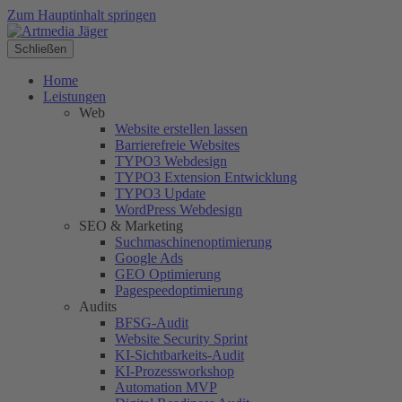
Zum Hauptinhalt springen
Schließen
Home
Leistungen
Web
Website erstellen lassen
Barrierefreie Websites
TYPO3 Webdesign
TYPO3 Extension Entwicklung
TYPO3 Update
WordPress Webdesign
SEO & Marketing
Suchmaschinenoptimierung
Google Ads
GEO Optimierung
Pagespeedoptimierung
Audits
BFSG-Audit
Website Security Sprint
KI-Sichtbarkeits-Audit
KI-Prozessworkshop
Automation MVP