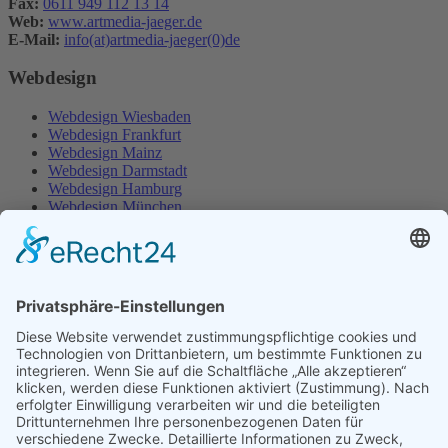
Fax:
0611 949 112 13 14
Web:
www.artmedia-jaeger.de
E-Mail:
info(at)artmedia-jaeger(0)de
Webdesign
Webdesign Wiesbaden
Webdesign Frankfurt
Webdesign Mainz
Webdesign Darmstadt
Webdesign Hamburg
Webdesign München
Webdesign Stuttgart
Webdesign Mannheim
Webdesign Augsburg
Webdesign Hanau
Webdesign Münster
Webdesign Offenburg
Webdesign Karlsruhe
Webdesign Detmold
SEO Agentur
SEO Agentur Wiesbaden
SEO Agentur Frankfurt