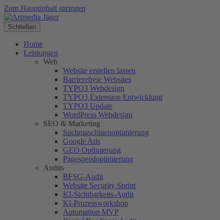
Zum Hauptinhalt springen
Schließen
Home
Leistungen
Web
Website erstellen lassen
Barrierefreie Websites
TYPO3 Webdesign
TYPO3 Extension Entwicklung
TYPO3 Update
WordPress Webdesign
SEO & Marketing
Suchmaschinenoptimierung
Google Ads
GEO Optimierung
Pagespeedoptimierung
Audits
BFSG-Audit
Website Security Sprint
KI-Sichtbarkeits-Audit
KI-Prozessworkshop
Automation MVP