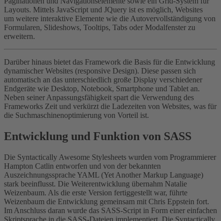
Paginationen und Navigationselemente sowie ein Grid-System für
Layouts. Mittels JavaScript und JQuery ist es möglich, Websites
um weitere interaktive Elemente wie die Autovervollständigung von
Formularen, Slideshows, Tooltips, Tabs oder Modalfenster zu
erweitern.
Darüber hinaus bietet das Framework die Basis für die Entwicklung
dynamischer Websites (responsive Design). Diese passen sich
automatisch an das unterschiedlich große Display verschiedener
Endgeräte wie Desktop, Notebook, Smartphone und Tablet an.
Neben seiner Anpassungsfähigkeit spart die Verwendung des
Frameworks Zeit und verkürzt die Ladezeiten von Websites, was für
die Suchmaschinenoptimierung von Vorteil ist.
Entwicklung und Funktion von SASS
Die Syntactically Awesome Stylesheets wurden vom Programmierer
Hampton Catlin entworfen und von der bekannten
Auszeichnungssprache YAML (Yet Another Markup Language)
stark beeinflusst. Die Weiterentwicklung übernahm Natalie
Weizenbaum. Als die erste Version fertiggestellt war, führte
Weizenbaum die Entwicklung gemeinsam mit Chris Eppstein fort.
Im Anschluss daran wurde das SASS-Script in Form einer einfachen
Skriptsprache in die SASS-Dateien implementiert. Die Syntactically