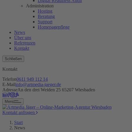
Digital Readiness Audit
Administration
Hosting
Beratung
Support
Homepagepflege
News
Über uns
Referenzen
Kontakt
Schließen
Kontakt
Telefon
0611 949 112 14
E-Mail
info@artmedia-jaeger.de
Adresse
An den drei Weiden 25 65207 Wiesbaden
Menü
Kontakt anfragen
Start
News