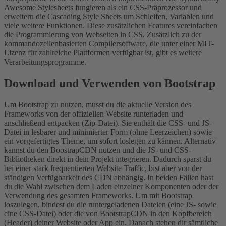
Awesome Stylesheets fungieren als ein CSS-Präprozessor und
erweitern die Cascading Style Sheets um Schleifen, Variablen und
viele weitere Funktionen. Diese zusätzlichen Features vereinfachen
die Programmierung von Webseiten in CSS. Zusätzlich zu der
kommandozeilenbasierten Compilersoftware, die unter einer MIT-
Lizenz für zahlreiche Plattformen verfügbar ist, gibt es weitere
Verarbeitungsprogramme.
Download und Verwenden von Bootstrap
Um Bootstrap zu nutzen, musst du die aktuelle Version des
Frameworks von der offiziellen Website runterladen und
anschließend entpacken (Zip-Datei). Sie enthält die CSS- und JS-
Datei in lesbarer und minimierter Form (ohne Leerzeichen) sowie
ein vorgefertigtes Theme, um sofort loslegen zu kännen. Alternativ
kannst du den BoostrapCDN nutzen und die JS- und CSS-
Bibliotheken direkt in dein Projekt integrieren. Dadurch sparst du
bei einer stark frequentierten Website Traffic, bist aber von der
ständigen Verfügbarkeit des CDN abhängig. In beiden Fällen hast
du die Wahl zwischen dem Laden einzelner Komponenten oder der
Verwendung des gesamten Frameworks. Um mit Bootstrap
loszulegen, bindest du die runtergeladenen Dateien (eine JS- sowie
eine CSS-Datei) oder die von BootstrapCDN in den Kopfbereich
(Header) deiner Website oder App ein. Danach stehen dir sämtliche