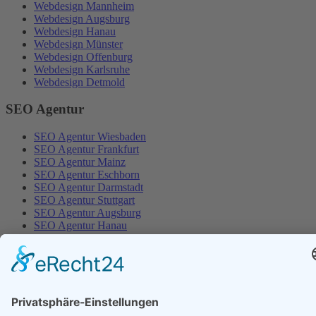
Webdesign Mannheim
Webdesign Augsburg
Webdesign Hanau
Webdesign Münster
Webdesign Offenburg
Webdesign Karlsruhe
Webdesign Detmold
SEO Agentur
SEO Agentur Wiesbaden
SEO Agentur Frankfurt
SEO Agentur Mainz
SEO Agentur Eschborn
SEO Agentur Darmstadt
SEO Agentur Stuttgart
SEO Agentur Augsburg
SEO Agentur Hanau
SEO Agentur Offenbach
SEO Agentur Münster
Artmedia‑Jäger
© 2026 Artmedia Jäger – Online-Marketing-Agentur Wiesbaden