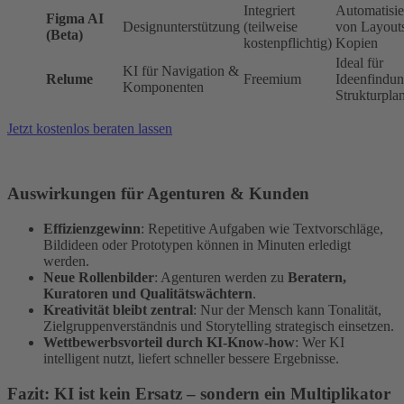
Integriert
Automatisi
Figma AI
Designunterstützung
(teilweise
von Layout
(Beta)
kostenpflichtig)
Kopien
Ideal für
KI für Navigation &
Relume
Freemium
Ideenfindu
Komponenten
Strukturpla
Jetzt kostenlos beraten lassen
Auswirkungen für Agenturen & Kunden
Effizienzgewinn
: Repetitive Aufgaben wie Textvorschläge,
Bildideen oder Prototypen können in Minuten erledigt
werden.
Neue Rollenbilder
: Agenturen werden zu
Beratern,
Kuratoren und Qualitätswächtern
.
Kreativität bleibt zentral
: Nur der Mensch kann Tonalität,
Zielgruppenverständnis und Storytelling strategisch einsetzen.
Wettbewerbsvorteil durch KI-Know-how
: Wer KI
intelligent nutzt, liefert schneller bessere Ergebnisse.
Fazit: KI ist kein Ersatz – sondern ein Multiplikator