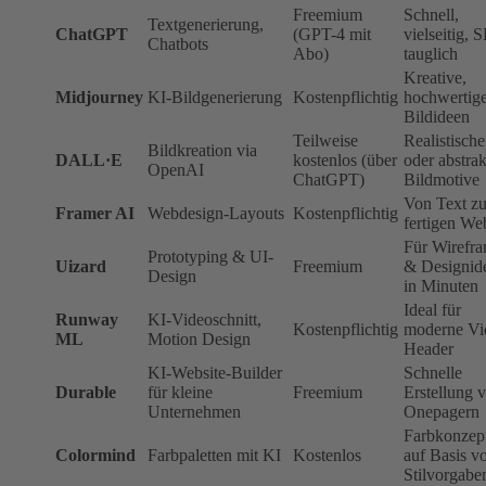
Freemium
Schnell,
Textgenerierung,
ChatGPT
(GPT-4 mit
vielseitig, 
Chatbots
Abo)
tauglich
Kreative,
Midjourney
KI-Bildgenerierung
Kostenpflichtig
hochwertig
Bildideen
Teilweise
Realistische
Bildkreation via
DALL·E
kostenlos (über
oder abstrak
OpenAI
ChatGPT)
Bildmotive
Von Text zu
Framer AI
Webdesign-Layouts
Kostenpflichtig
fertigen We
Für Wirefr
Prototyping & UI-
Uizard
Freemium
& Designid
Design
in Minuten
Ideal für
Runway
KI-Videoschnitt,
Kostenpflichtig
moderne Vi
ML
Motion Design
Header
KI-Website-Builder
Schnelle
Durable
für kleine
Freemium
Erstellung 
Unternehmen
Onepagern
Farbkonzep
Colormind
Farbpaletten mit KI
Kostenlos
auf Basis v
Stilvorgabe