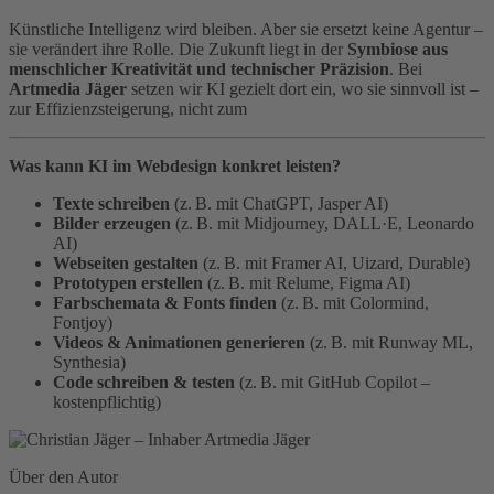
Künstliche Intelligenz wird bleiben. Aber sie ersetzt keine Agentur –
sie verändert ihre Rolle. Die Zukunft liegt in der
Symbiose aus
menschlicher Kreativität und technischer Präzision
. Bei
Artmedia Jäger
setzen wir KI gezielt dort ein, wo sie sinnvoll ist –
zur Effizienzsteigerung, nicht zum
Was kann KI im Webdesign konkret leisten?
Texte schreiben
(z. B. mit ChatGPT, Jasper AI)
Bilder erzeugen
(z. B. mit Midjourney, DALL·E, Leonardo
AI)
Webseiten gestalten
(z. B. mit Framer AI, Uizard, Durable)
Prototypen erstellen
(z. B. mit Relume, Figma AI)
Farbschemata & Fonts finden
(z. B. mit Colormind,
Fontjoy)
Videos & Animationen generieren
(z. B. mit Runway ML,
Synthesia)
Code schreiben & testen
(z. B. mit GitHub Copilot –
kostenpflichtig)
Über den Autor