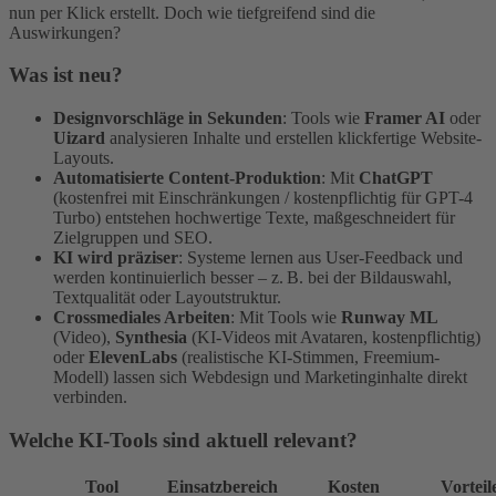
nun per Klick erstellt. Doch wie tiefgreifend sind die
Auswirkungen?
Was ist neu?
Designvorschläge in Sekunden
: Tools wie
Framer AI
oder
Uizard
analysieren Inhalte und erstellen klickfertige Website-
Layouts.
Automatisierte Content-Produktion
: Mit
ChatGPT
(kostenfrei mit Einschränkungen / kostenpflichtig für GPT-4
Turbo) entstehen hochwertige Texte, maßgeschneidert für
Zielgruppen und SEO.
KI wird präziser
: Systeme lernen aus User-Feedback und
werden kontinuierlich besser – z. B. bei der Bildauswahl,
Textqualität oder Layoutstruktur.
Crossmediales Arbeiten
: Mit Tools wie
Runway ML
(Video),
Synthesia
(KI-Videos mit Avataren, kostenpflichtig)
oder
ElevenLabs
(realistische KI-Stimmen, Freemium-
Modell) lassen sich Webdesign und Marketinginhalte direkt
verbinden.
Welche KI-Tools sind aktuell relevant?
Tool
Einsatzbereich
Kosten
Vorteil