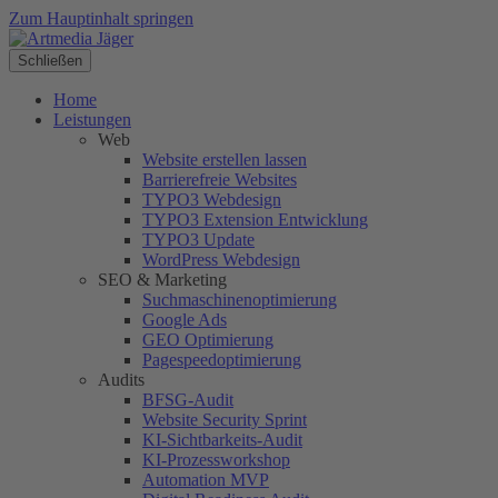
Zum Hauptinhalt springen
Schließen
Home
Leistungen
Web
Website erstellen lassen
Barrierefreie Websites
TYPO3 Webdesign
TYPO3 Extension Entwicklung
TYPO3 Update
WordPress Webdesign
SEO & Marketing
Suchmaschinenoptimierung
Google Ads
GEO Optimierung
Pagespeedoptimierung
Audits
BFSG-Audit
Website Security Sprint
KI-Sichtbarkeits-Audit
KI-Prozessworkshop
Automation MVP