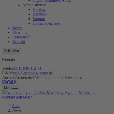
Digital Readiness Audit
Administration
Hosting
Beratung
Support
Homepagepflege
News
Über uns
Referenzen
Kontakt
Schließen
Kontakt
Telefon
0611 949 112 14
E-Mail
info@artmedia-jaeger.de
Adresse
An den drei Weiden 25 65207 Wiesbaden
Menü
Kontakt anfragen
Start
News