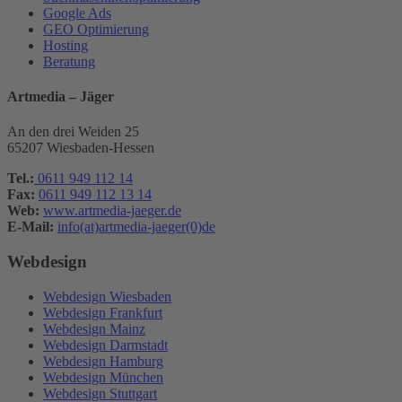
Google Ads
GEO Optimierung
Hosting
Beratung
Artmedia – Jäger
An den drei Weiden 25
65207 Wiesbaden-Hessen
Tel.:
0611 949 112 14
Fax:
0611 949 112 13 14
Web:
www.artmedia-jaeger.de
E-Mail:
info(at)artmedia-jaeger(0)de
Webdesign
Webdesign Wiesbaden
Webdesign Frankfurt
Webdesign Mainz
Webdesign Darmstadt
Webdesign Hamburg
Webdesign München
Webdesign Stuttgart